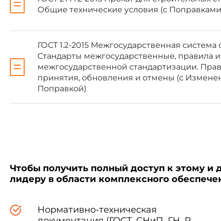
Общие технические условия (с Поправками,
ГОСТ 1.2-2015 Межгосударственная система 
Стандарты межгосударственные, правила 
Краткое наименование ст
межгосударственной стандартизации. Прав
(ИСО 3166) 004-9
принятия, обновления и отмены (с Изменени
Поправкой)
Азербайджан
Чтобы получить полный доступ к этому и 
Армения
лидеру в области комплексного обеспеч
Нормативно-техническая
документация (ГОСТ, СНиП, ГН, Р,
Казахстан