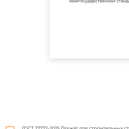
межгосударственной станда
Сведения о стандарте
1 РАЗРАБОТАН Федерал
исследовательский инсти
Центральным научно-иссл
им.В.А.Кучеренко)
2 ВНЕСЕН Межгосударственн
3 ПРИНЯТ Межгосударстве
октября 2021 г. N 144-П)
За принятие проголосовали
ГОСТ 27772-2015 Прокат для строительных с