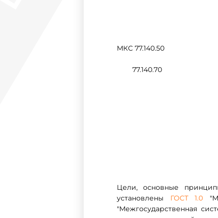
МКС 77.140.50
77.140.70
Цели, основные принцип
установлены
ГОСТ 1.0
"Ме
"Межгосударственная сис