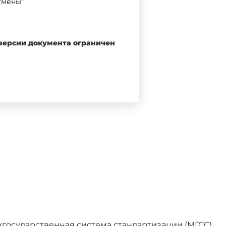
тмены"
 версии документа ограничен
 "Центральный научно-
чермет им.И.П.Бардина"),
им.В.А.Кучеренко (ЦНИИСК
ун, сталь, прокат"
ификации (протокол от 22
жгосударственная система стандартизации (МГСС).