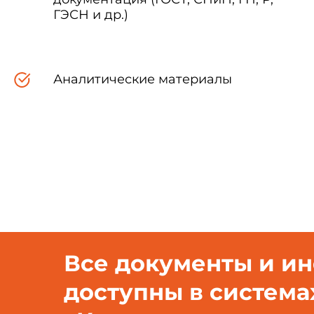
ГЭСН и др.)
Россия
Аналитические материалы
Таджикистан
Узбекистан
(
Поправка
. ИУС N 9-2023).
Все документы и и
4 Приказом Федерального а
межгосударственный стан
доступны в система
Российской Федерации с 1 а