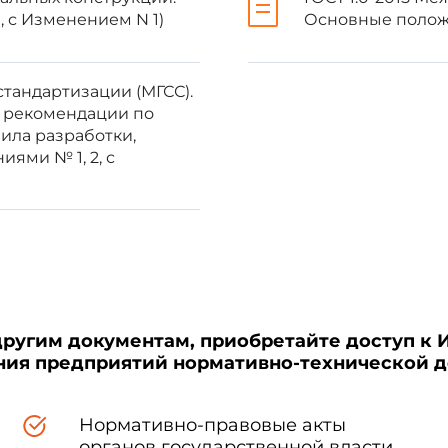
 с Изменением N 1)
Основные полож
стандартизации (МГСС).
и рекомендации по
раны по
МК
Код страны
Сокращенное наименование 
ила разработки,
7
по
стандарт
ями № 1, 2, с
МК (ИСО
3166) 004-97
AZ
Азстандарт
другим документам, приобретайте доступ к 
AM
ЗАО "Национальный орган по 
ения предприятий нормативно-технической 
метрологии" Республики Арм
Нормативно-правовые акты
органов государственной власти
KZ
Госстандарт Республики Казах