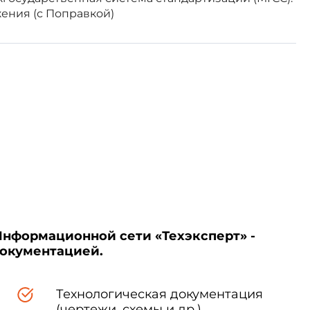
ения (с Поправкой)
национального органа по
изации
Информационной сети «Техэксперт» -
стандартизации и
документацией.
ения
Технологическая документация
(чертежи, схемы и др.)
стан