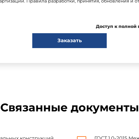
ртизации. Правила разработки, принятия, обновления и о
Доступ к полной
Заказать
ьным государственным унитарным предприятием
тут черной металлургии им.И.П.Бардина" (ФГУП "ЦНИИ
едовательским институтом строительных конструкций 
ым техническим комитетом по стандартизации МТК 120 "Чуг
нным советом по стандартизации, метрологии и серт
Связанные документы
:
тальных конструкций.
ГОСТ 1.0-2015 Ме