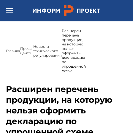
Открыть бургер меню.
Расширен
перечень
продукции,
на которую
Новости
Пресс-
нельзя
Главная
технического
центр
оформить
регулирования
декларацию
по
упрощенной
схеме
Расширен перечень
продукции, на которую
нельзя оформить
декларацию по
упрощенной схеме