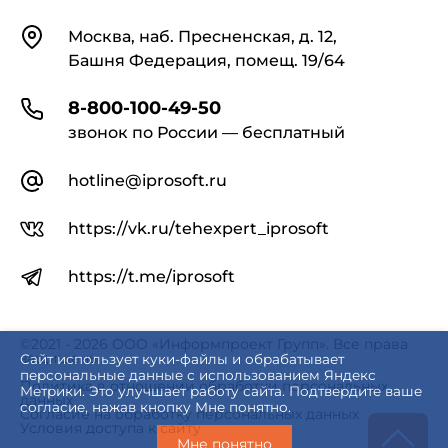
Контакты
Москва, наб. Пресненская, д. 12,
Башня Федерация, помещ. 19/64
8-800-100-49-50
звонок по России — бесплатный
hotline@iprosoft.ru
https://vk.ru/tehexpert_iprosoft
https://t.me/iprosoft
©2021 - 2026 ООО «Информпроект Групп». Все права
защищены.
Сайт использует куки-файлы и обрабатывает
персональные данные с использованием Яндекс
Политика в отношении обработки персональных
Метрики. Это улучшает работу сайта. Подтвердите ваше
данных
согласие, нажав кнопку Мне понятно.
Согласие на обработку персональных данных
Условия доступа к сайту
Мне понятно