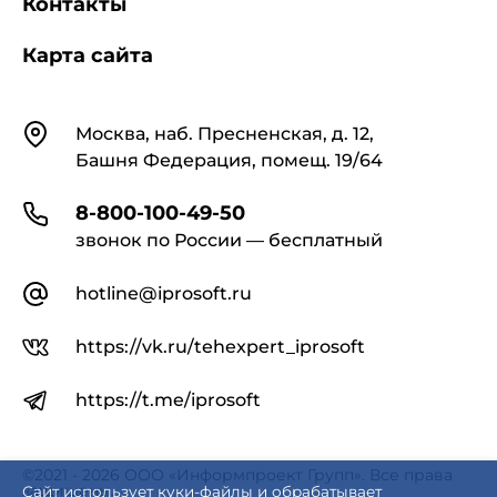
Контакты
Карта сайта
Контакты
Москва, наб. Пресненская, д. 12,
Башня Федерация, помещ. 19/64
8-800-100-49-50
звонок по России — бесплатный
hotline@iprosoft.ru
https://vk.ru/tehexpert_iprosoft
https://t.me/iprosoft
©2021 - 2026 ООО «Информпроект Групп». Все права
защищены.
Сайт использует куки-файлы и обрабатывает