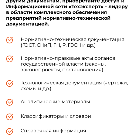
другим документам, приобретайте доступ к
международному стандарту ИСО 4051:1977
Информационной сети «Техэксперт» - лидеру
"Судостроение. Суда внутреннего плавания.
в области комплексного обеспечения
Рулевая машина. Значения крутящих
предприятий нормативно-технической
моментов". (ISO 4051:1977 "Shipbuilding-Inland
документацией.
vessels - Steering gear - Values of torques")
Нормативно-техническая документация
(ГОСТ, СНиП, ГН, Р, ГЭСН и др.)
5 ВВЕДЕН ВПЕРВЫЕ
Нормативно-правовые акты органов
государственной власти (законы,
законопроекты, постановления)
Технологическая документация (чертежи,
Информация об изменениях к настоящему
схемы и др.)
стандарту публикуется в ежегодно
издаваемом информационном указателе
"Национальные стандарты", а текст
Аналитические материалы
изменений и поправок - в ежемесячно
издаваемых информационных указателях
Классификаторы и словари
"Национальные стандарты". В случае
пересмотра (замены) или отмены
Справочная информация
настоящего стандарта соответствующее