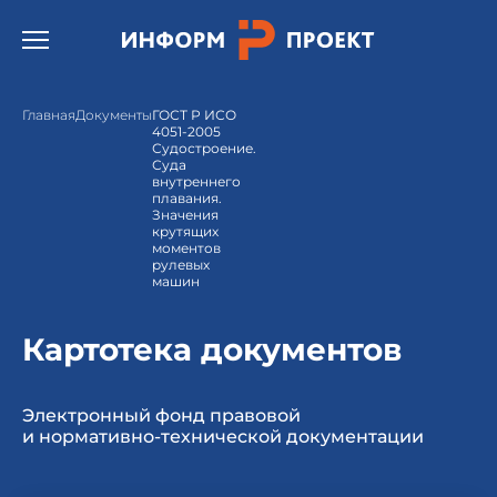
Открыть бургер меню.
Главная
Документы
ГОСТ Р ИСО
4051-2005
Судостроение.
Суда
внутреннего
плавания.
Значения
крутящих
моментов
рулевых
машин
Картотека документов
Электронный фонд правовой
и нормативно-технической документации