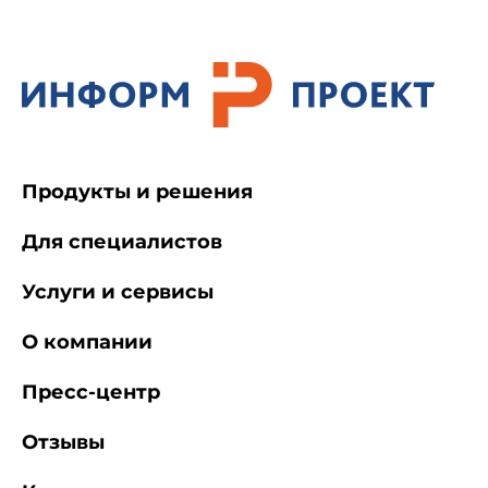
3 Технические характеристики
3.1 Крутящие моменты
Продукты и решения
Крутящие моменты рулевых машин должны
соответствовать указанным в таблице 1.
Для специалистов
Услуги и сервисы
О компании
Таблица 1
Пресс-центр
Номинальный крутящий момент, кН·м
Отзывы
6,3
10,0