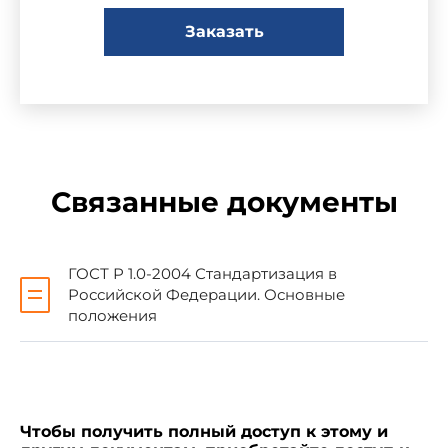
Сведения о стандарте
Заказать
1 ПОДГОТОВЛЕН Научно-
исследовательским институтом по
стандартизации и сертификации "Лот" ФГУП
"ЦНИИ им. акад. А.Н.Крылова" на основе
аутентичного перевода международного
стандарта, указанного в пункте 4
Связанные документы
2 ВНЕСЕН Техническим комитетом по
стандартизации ТК 005 "Судостроение"
ГОСТ Р 1.0-2004 Стандартизация в
Российской Федерации. Основные
3 УТВЕРЖДЕН И ВВЕДЕН В ДЕЙСТВИЕ
положения
Приказом Федерального агентства по
техническому регулированию и метрологии от
28 декабря 2005 г. N 395-ст
Чтобы получить полный доступ к этому и
4 Настоящий стандарт идентичен