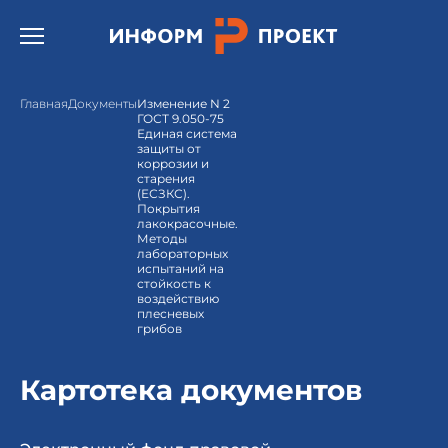
Открыть бургер меню.
Главная
Документы
Изменение N 2
ГОСТ 9.050-75
Единая система
защиты от
коррозии и
старения
(ЕСЗКС).
Покрытия
лакокрасочные.
Методы
лабораторных
испытаний на
стойкость к
воздействию
плесневых
грибов
Картотека документов