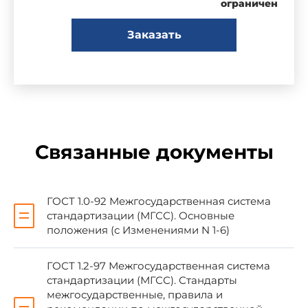
ограничен
Сведения о стандарте
Заказать
1 РАЗРАБОТАН Федеральным
государственным унитарным предприятием
"Центральный научно-исследовательский
институт кожевенно-обувной промышленности"
(ФГУП ЦНИИКП)
Связанные документы
2 ВНЕСЕН Федеральным агентством по
техническому регулированию и метрологии
ГОСТ 1.0-92 Межгосударственная система
стандартизации (МГСС). Основные
3 ПРИНЯТ Межгосударственным советом
положения (с Изменениями N 1-6)
по стандартизации, метрологии и
сертификации (протокол N 22 от 4 ноября 2005
г.)
ГОСТ 1.2-97 Межгосударственная система
стандартизации (МГСС). Стандарты
межгосударственные, правила и
За принятие проголосовали: