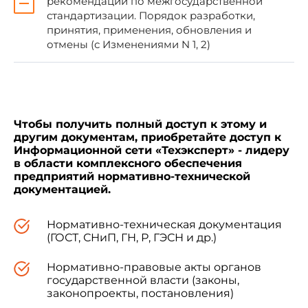
рекомендации по межгосударственной
стандартизации. Порядок разработки,
принятия, применения, обновления и
отмены (с Изменениями N 1, 2)
Краткое наименование
Код страны по МК
С
страны по МК (ИСО 3166)
(ИСО 3166) 004-
004-97
97
Азербайджан
AZ
Азгосс
Чтобы получить полный доступ к этому и
Армения
AM
Армгос
другим документам, приобретайте доступ к
Информационной сети «Техэксперт» - лидеру
Беларусь
BY
Госста
в области комплексного обеспечения
предприятий нормативно-технической
Грузия
GE
Грузст
документацией.
Казахстан
KZ
Госста
Нормативно-техническая документация
Киргизия
KG
Кыргыз
(ГОСТ, СНиП, ГН, Р, ГЭСН и др.)
Молдова
MD
Молдов
Нормативно-правовые акты органов
Российская Федерация
RU
Феде
государственной власти (законы,
техни
законопроекты, постановления)
метрол