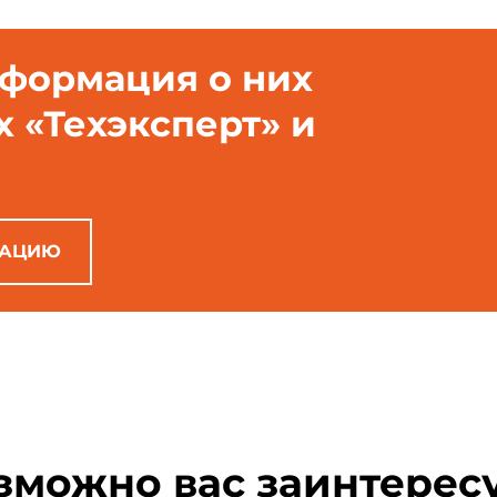
нформация о них
х «Техэксперт» и
РАЦИЮ
зможно вас заинтерес