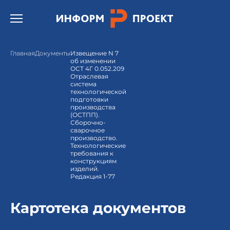
Открыть бургер меню.
Главная
Документы
Извещение N 7
об изменении
ОСТ 4Г 0.052.209
Отраслевая
система
технологической
подготовки
производства
(ОСТПП).
Сборочно-
сварочное
производство.
Технологические
требования к
конструкциям
изделий.
Редакция 1-77
Картотека документов