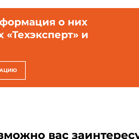
нформация о них
х «Техэксперт» и
РАЦИЮ
зможно вас заинтерес