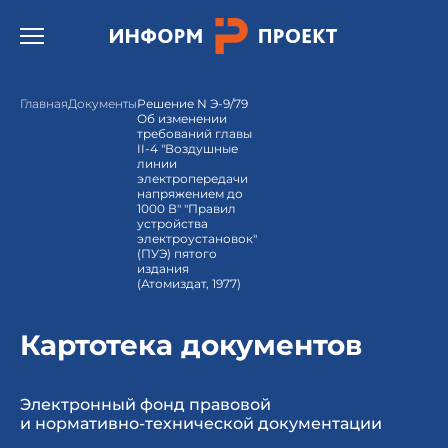
Открыть бургер меню.
Главная
Документы
Решение N Э-9/79
Об изменении
требований главы
II-4 "Воздушные
линии
электропередачи
напряжением до
1000 В" "Правил
устройства
электроустановок"
(ПУЭ) пятого
издания
(Атомиздат, 1977)
Картотека документов
Электронный фонд правовой
и нормативно-технической документации