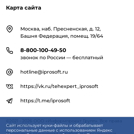
Карта сайта
Контакты
Москва, наб. Пресненская, д. 12,
Башня Федерация, помещ. 19/64
8-800-100-49-50
звонок по России — бесплатный
hotline@iprosoft.ru
https://vk.ru/tehexpert_iprosoft
https://t.me/iprosoft
©2021 - 2026 ООО «Информпроект Групп». Все права
защищены.
Сайт использует куки-файлы и обрабатывает
персональные данные с использованием Яндекс
Политика в отношении обработки персональных