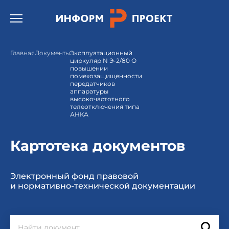
Открыть бургер меню.
Главная
Документы
Эксплуатационный
циркуляр N Э-2/80 О
повышении
помехозащищенности
передатчиков
аппаратуры
высокочастотного
телеотключения типа
АНКА
Картотека документов
Электронный фонд правовой
и нормативно-технической документации