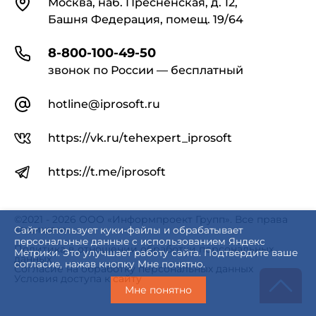
Москва, наб. Пресненская, д. 12,
Башня Федерация, помещ. 19/64
8-800-100-49-50
звонок по России — бесплатный
hotline@iprosoft.ru
https://vk.ru/tehexpert_iprosoft
https://t.me/iprosoft
©2021 - 2026 ООО «Информпроект Групп». Все права
защищены.
Сайт использует куки-файлы и обрабатывает
персональные данные с использованием Яндекс
Политика в отношении обработки персональных
Метрики. Это улучшает работу сайта. Подтвердите ваше
данных
согласие, нажав кнопку Мне понятно.
Согласие на обработку персональных данных
Условия доступа к сайту
Мне понятно