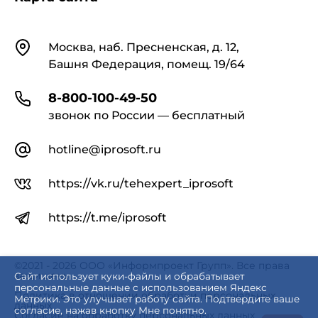
Контакты
Москва, наб. Пресненская, д. 12,
Башня Федерация, помещ. 19/64
8-800-100-49-50
звонок по России — бесплатный
hotline@iprosoft.ru
https://vk.ru/tehexpert_iprosoft
https://t.me/iprosoft
©2021 - 2026 ООО «Информпроект Групп». Все права
защищены.
Сайт использует куки-файлы и обрабатывает
персональные данные с использованием Яндекс
Политика в отношении обработки персональных
Метрики. Это улучшает работу сайта. Подтвердите ваше
данных
согласие, нажав кнопку Мне понятно.
Согласие на обработку персональных данных