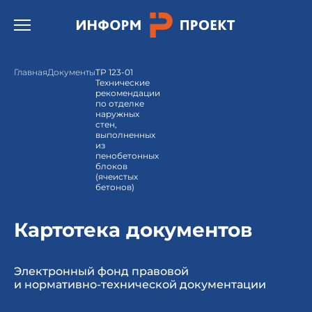
Открыть бургер меню.
Главная
Документы
ТР 123-01
Технические
рекомендации
по отделке
наружных
стен,
выполненных
из
пенобетонных
блоков
(ячеистых
бетонов)
Картотека документов
Электронный фонд правовой
и нормативно-технической документации