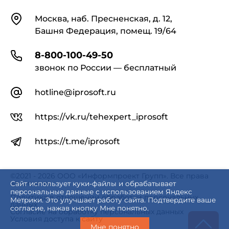
Контакты
Москва, наб. Пресненская, д. 12,
Башня Федерация, помещ. 19/64
8-800-100-49-50
звонок по России — бесплатный
hotline@iprosoft.ru
https://vk.ru/tehexpert_iprosoft
https://t.me/iprosoft
©2021 - 2026 ООО «Информпроект Групп». Все права
защищены.
Сайт использует куки-файлы и обрабатывает
персональные данные с использованием Яндекс
Политика в отношении обработки персональных
Метрики. Это улучшает работу сайта. Подтвердите ваше
данных
согласие, нажав кнопку Мне понятно.
Согласие на обработку персональных данных
Условия доступа к сайту
Мне понятно