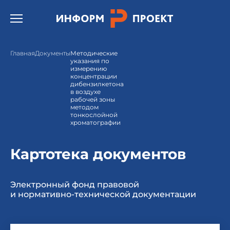
Открыть бургер меню.
Главная
Документы
Методические
указания по
измерению
концентрации
дибензилкетона
в воздухе
рабочей зоны
методом
тонкослойной
хроматографии
Картотека документов
Электронный фонд правовой
и нормативно-технической документации