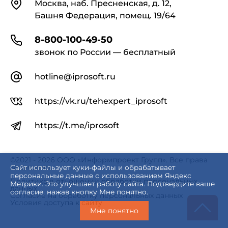
Контакты
Москва, наб. Пресненская, д. 12,
Башня Федерация, помещ. 19/64
8-800-100-49-50
звонок по России — бесплатный
hotline@iprosoft.ru
https://vk.ru/tehexpert_iprosoft
https://t.me/iprosoft
©2021 - 2026 ООО «Информпроект Групп». Все права
защищены.
Сайт использует куки-файлы и обрабатывает
персональные данные с использованием Яндекс
Политика в отношении обработки персональных
Метрики. Это улучшает работу сайта. Подтвердите ваше
данных
согласие, нажав кнопку Мне понятно.
Согласие на обработку персональных данных
Условия доступа к сайту
Мне понятно