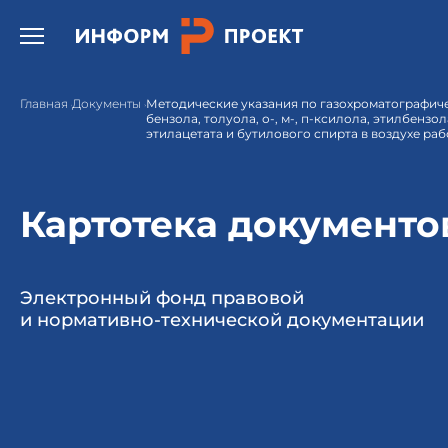
Открыть бургер меню.
Главная
Документы
Методические указания по газохроматографич
бензола, толуола, о-, м-, п-ксилола, этилбензол
этилацетата и бутилового спирта в воздухе ра
Картотека документо
Электронный фонд правовой
и нормативно-технической документации