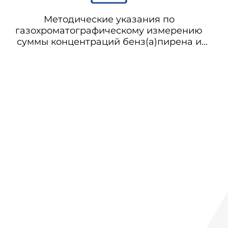
Методические указания по
газохроматографическому измерению
суммы концентраций бенз(а)пирена и
бенз(е)пирена в воздухе рабочей зоны