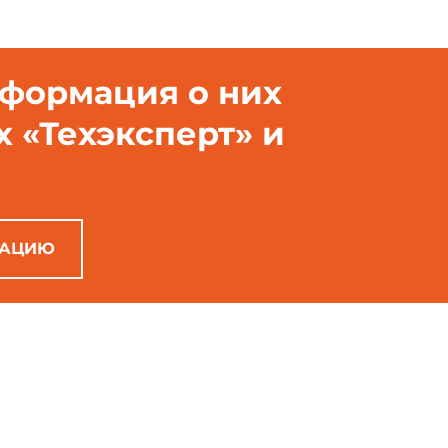
нформация о них
х «Техэксперт» и
РАЦИЮ