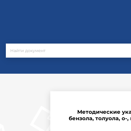
Методические ука
бензола, толуола, о-