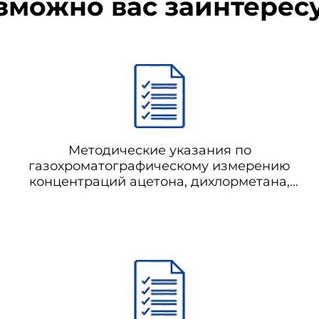
зможно вас заинтерес
Методические указания по
газохроматографическому измерению
концентраций ацетона, дихлорметана,
дихлорэтана, трихлорэтилена, бензола в
воздухе рабочей зоны