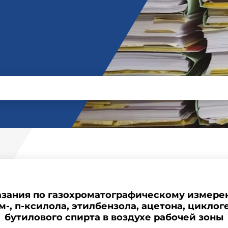
зания по газохроматографическому измер
, м-, п-ксилола, этилбензола, ацетона, циклог
бутилового спирта в воздухе рабочей зоны