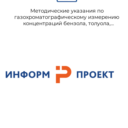
Методические указания по
газохроматографическому измерению
концентраций бензола, толуола,
этилбензола, о-, м-, п-ксилола,
изопропилбензола в воздухе рабочей
зоны