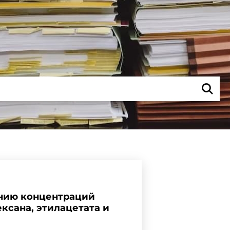
ению концентраций
ексана, этилацетата и