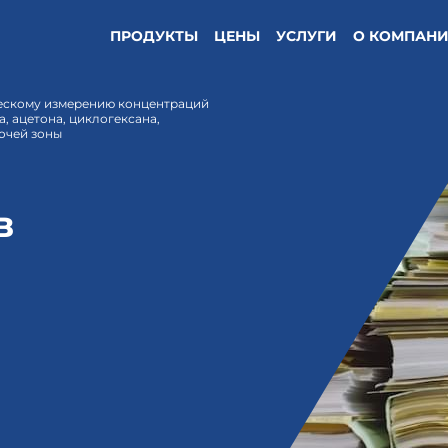
ПРОДУКТЫ
ЦЕНЫ
УСЛУГИ
О КОМПАН
ескому измерению концентраций
а, ацетона, циклогексана,
бочей зоны
в