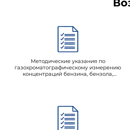
Во
Методические указания по
газохроматографическому измерению
концентраций бензина, бензола,
толуола, этилбензола, м-ксилола, п-
ксилола, о-ксилола, стирола,
псевдокумола в воздухе рабочей зоны