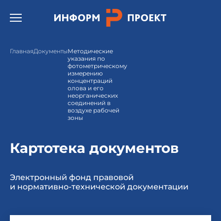
Открыть бургер меню.
Главная
Документы
Методические
указания по
фотометрическому
измерению
концентраций
олова и его
неорганических
соединений в
воздухе рабочей
зоны
Картотека документов
Электронный фонд правовой
и нормативно-технической документации