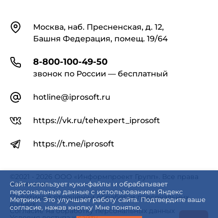
Контакты
Москва, наб. Пресненская, д. 12,
Башня Федерация, помещ. 19/64
8-800-100-49-50
звонок по России — бесплатный
hotline@iprosoft.ru
https://vk.ru/tehexpert_iprosoft
https://t.me/iprosoft
©2021 - 2026 ООО «Информпроект Групп». Все права
защищены.
Сайт использует куки-файлы и обрабатывает
персональные данные с использованием Яндекс
Политика в отношении обработки персональных
Метрики. Это улучшает работу сайта. Подтвердите ваше
данных
согласие, нажав кнопку Мне понятно.
Согласие на обработку персональных данных
Условия доступа к сайту