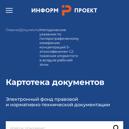
Открыть бургер меню.
Главная
Документы
Методические
указания по
полярографическому
измерению
концентраций 5-
этоксифенилен-1,2-
тиазония хлористого
в воздухе рабочей
зоны
Картотека документов
Электронный фонд правовой
и нормативно-технической документации