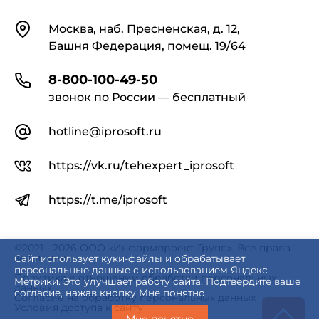
Контакты
Москва, наб. Пресненская, д. 12,
Башня Федерация, помещ. 19/64
8-800-100-49-50
звонок по России — бесплатный
hotline@iprosoft.ru
https://vk.ru/tehexpert_iprosoft
https://t.me/iprosoft
©2021 - 2026 ООО «Информпроект Групп». Все права
защищены.
Сайт использует куки-файлы и обрабатывает
персональные данные с использованием Яндекс
Политика в отношении обработки персональных
Метрики. Это улучшает работу сайта. Подтвердите ваше
данных
согласие, нажав кнопку Мне понятно.
Согласие на обработку персональных данных
Условия доступа к сайту