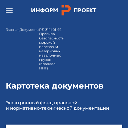
Открыть бургер меню.
Главная
Документы
РД 31.11.01-92
Правила
безопасности
морской
перевозки
незерновых
навалочных
грузов
(правила
ННГ)
Картотека документов
Электронный фонд правовой
и нормативно-технической документации