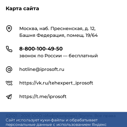
Карта сайта
Контакты
Москва, наб. Пресненская, д. 12,
Башня Федерация, помещ. 19/64
8-800-100-49-50
звонок по России — бесплатный
hotline@iprosoft.ru
https://vk.ru/tehexpert_iprosoft
https://t.me/iprosoft
©2021 - 2026 ООО «Информпроект Групп». Все права
защищены.
Сайт использует куки-файлы и обрабатывает
персональные данные с использованием Яндекс