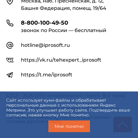
Москва, наб. Пресненская, д. 12,
Башня Федерация, помещ. 19/64
8-800-100-49-50
звонок по России — бесплатный
hotline@iprosoft.ru
https://vk.ru/tehexpert_iprosoft
https://t.me/iprosoft
©2021 - 2026 ООО «Информпроект Групп». Все права
защищены.
Сайт использует куки-файлы и обрабатывает
персональные данные с использованием Яндекс
Политика в отношении обработки персональных
Метрики. Это улучшает работу сайта. Подтвердите ваше
данных
согласие, нажав кнопку Мне понятно.
Согласие на обработку персональных данных
Условия доступа к сайту
Мне понятно