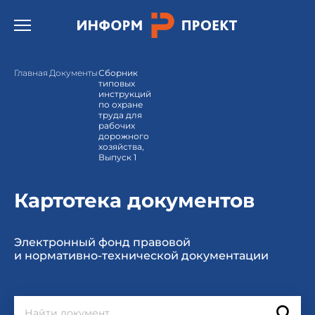
Открыть бургер меню.
Главная
Документы
Сборник
типовых
инструкций
по охране
труда для
рабочих
дорожного
хозяйства,
Выпуск 1
Картотека документов
Электронный фонд правовой
и нормативно-технической документации