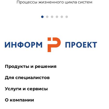
Процессы жизненного цикла систем
В настоящем стандарте использованы
нормативные ссылки на следующие стандарты:
ГОСТ Р ИСО/МЭК 7810-2002 Карты
идентификационные. Физические
характеристики
ГОСТ Р ИСО/МЭК 14443-1-2004 Карты
идентификационные. Карты на интегральных
схемах бесконтактные. Карты близкого
Продукты и решения
действия. Часть 1. Физические характеристики
Для специалистов
ГОСТ ИСО 8601-2001 Система стандартов
по информации, библиотечному и
Услуги и сервисы
издательскому делу. Представление дат и
времени. Общие требования
О компании