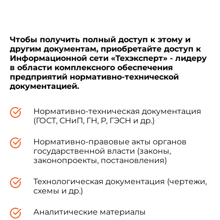
1: Machine readable passports", NEQ)
5 ВВЕДЕН ВПЕРВЫЕ
Чтобы получить полный доступ к этому и
другим документам, приобретайте доступ к
Информационной сети «Техэксперт» - лидеру
в области комплексного обеспечения
предприятий нормативно-технической
документацией.
Информация об изменениях к настоящему
стандарту публикуется в ежегодно
Нормативно-техническая документация
издаваемом информационном указателе
(ГОСТ, СНиП, ГН, Р, ГЭСН и др.)
"Национальные стандарты", а текст
изменений и поправок - в ежемесячно
Нормативно-правовые акты органов
издаваемых информационных указателях
государственной власти (законы,
"Национальные стандарты". В случае
законопроекты, постановления)
пересмотра (замены) или отмены
настоящего стандарта соответствующее
Технологическая документация (чертежи,
уведомление будет опубликовано в
схемы и др.)
ежемесячно издаваемом информационном
указателе "Национальные стандарты".
Аналитические материалы
Соответствующая информация,