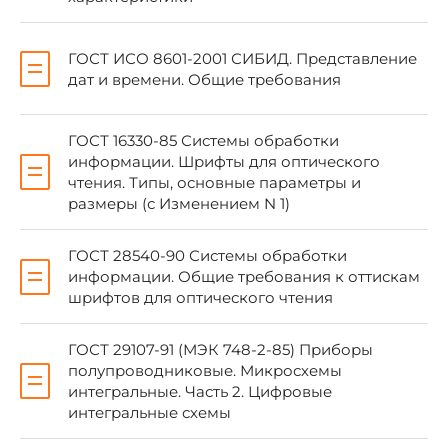
техническому регулированию и метрологии от
31 марта 2006 г. N 58-ст
ГОСТ ИСО 8601-2001 СИБИД. Представление
дат и времени. Общие требования
4 В настоящем стандарте учтены основные
нормативные положения международных
стандартов:
ГОСТ 16330-85 Системы обработки
информации. Шрифты для оптического
чтения. Типы, основные параметры и
- ИСО/МЭК 7501-1:1997 "Карты
размеры (с Изменением N 1)
идентификационные. Машиносчитываемые
проездные документы. Часть 1.
ГОСТ 28540-90 Системы обработки
Машиносчитываемый паспорт" (ISO/IEC 7501-
информации. Общие требования к оттискам
1:1997 "Identification cards - Machine readable
шрифтов для оптического чтения
travel documents - Part 1: Machine readable
passport", NEQ);
ГОСТ 29107-91 (МЭК 748-2-85) Приборы
полупроводниковые. Микросхемы
- ИКАО Doc 9303 "Машиносчитываемые
интегральные. Часть 2. Цифровые
проездные документы. Часть 1.
интегральные схемы
Машиносчитываемые паспорта" (ICAO Doc
9303 "Machine readable travel documents - Part