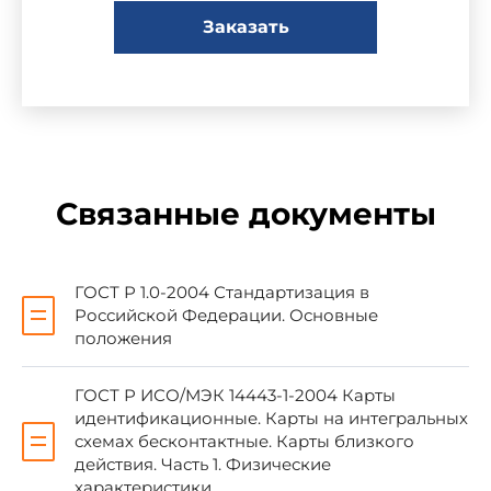
Заказать
Сведения о стандарте
1 ПОДГОТОВЛЕН Федеральным
государственным унитарным предприятием
"Всероссийский научно-исследовательский
институт стандартизации и сертификации в
машиностроении" (ВНИИНМАШ) и Техническим
Связанные документы
комитетом по стандартизации ТК 22
"Информационные технологии" на основе
собственного аутентичного перевода
стандартов, указанных в пункте 4
ГОСТ Р 1.0-2004 Стандартизация в
Российской Федерации. Основные
положения
2 ВНЕСЕН Техническим комитетом по
стандартизации ТК 22 "Информационные
ГОСТ Р ИСО/МЭК 14443-1-2004 Карты
технологии"
идентификационные. Карты на интегральных
схемах бесконтактные. Карты близкого
действия. Часть 1. Физические
3 УТВЕРЖДЕН И ВВЕДЕН В ДЕЙСТВИЕ
Приказом Федерального агентства по
характеристики