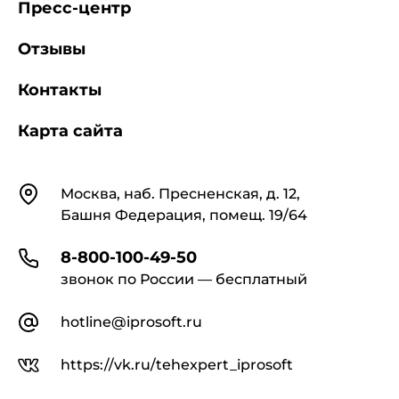
Пресс-центр
ГОСТ 16330-85 Системы обработки
информации. Шрифты для оптического чтения.
Отзывы
Типы, основные параметры и размеры
Контакты
ГОСТ 28540-90 (ИСО 1831:1980) Системы
обработки информации. Общие требования к
Карта сайта
оттискам шрифтов для оптического чтения
Контакты
Москва, наб. Пресненская, д. 12,
ГОСТ 29107-91 (МЭК 748-2-85) Приборы
полупроводниковые. Микросхемы
Башня Федерация, помещ. 19/64
интегральные. Часть 2. Цифровые
интегральные схемы
8-800-100-49-50
звонок по России — бесплатный
hotline@iprosoft.ru
https://vk.ru/tehexpert_iprosoft