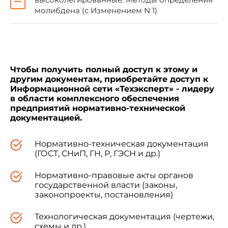
указателе "Национальные стандарты".
молибдена (с Изменением N 1)
Соответствующая информация,
уведомление и тексты размещаются также
в информационной системе общего
пользования - на официальном сайте
Федерального агентства по техническому
регулированию и метрологии в сети
Чтобы получить полный доступ к этому и
Интернет
другим документам, приобретайте доступ к
Информационной сети «Техэксперт» - лидеру
в области комплексного обеспечения
предприятий нормативно-технической
документацией.
1 Область применения
Нормативно-техническая документация
(ГОСТ, СНиП, ГН, Р, ГЭСН и др.)
Нормативно-правовые акты органов
Настоящий стандарт распространяется на
государственной власти (законы,
свариваемый арматурный прокат
законопроекты, постановления)
периодического профиля классов А500С и
В500С, предназначенный для армирования
Технологическая документация (чертежи,
железобетонных конструкций.
схемы и др.)