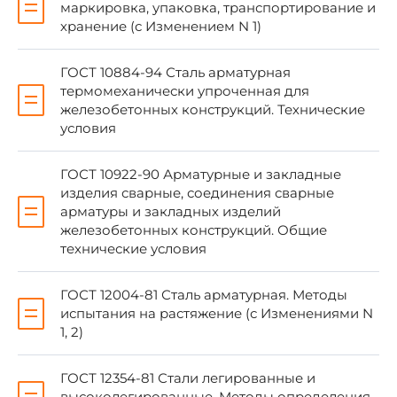
Приказом Федерального агентства по
маркировка, упаковка, транспортирование и
техническому регулированию и метрологии от
хранение (с Изменением N 1)
17 мая 2006 г. N 97-ст
ГОСТ 10884-94 Сталь арматурная
термомеханически упроченная для
4 ВВЕДЕН ВПЕРВЫЕ
железобетонных конструкций. Технические
условия
ГОСТ 10922-90 Арматурные и закладные
изделия сварные, соединения сварные
Информация об изменениях к настоящему
арматуры и закладных изделий
стандарту публикуется в ежегодно
железобетонных конструкций. Общие
издаваемом информационном указателе
технические условия
"Национальные стандарты", а текст
изменений и поправок - в ежемесячно
ГОСТ 12004-81 Сталь арматурная. Методы
издаваемых информационных указателях
испытания на растяжение (с Изменениями N
"Национальные стандарты". В случае
пересмотра (замены) или отмены
1, 2)
настоящего стандарта соответствующее
уведомление будет опубликовано в
ГОСТ 12354-81 Стали легированные и
ежемесячно издаваемом информационном
высоколегированные. Методы определения