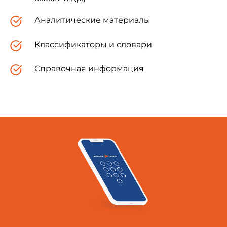
Аналитические материалы
Классификаторы и словари
2 Нормативные ссылки
Справочная информация
В настоящем стандарте использованы
нормативные ссылки на следующие стандарты:
ГОСТ 7566-94
Металлопродукция.
Приемка, маркировка, упаковка,
транспортирование и хранение
ГОСТ 10884-94
Сталь арматурная
термомеханически упрочненная для
железобетонных конструкций. Технические
условия