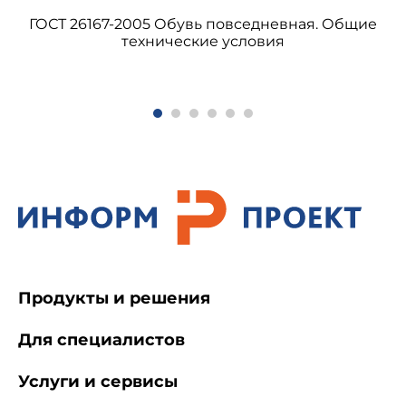
ГОСТ 26167-2005 Обувь повседневная. Общие
технические условия
ГОСТ 14019-2003
(ИСО 7438:1985)
Материалы металлические. Метод испытания
на изгиб
ГОСТ 14098-91
Соединения сварные
арматуры и закладных изделий
железобетонных конструкций. Типы,
конструкции и размеры
ГОСТ 21014-88
Прокат черных металлов.
Термины и определения дефектов поверхности
Продукты и решения
ГОСТ 22536.0-87
Сталь углеродистая и
Для специалистов
чугун нелегированный. Общие требования к
методам анализа
Услуги и сервисы