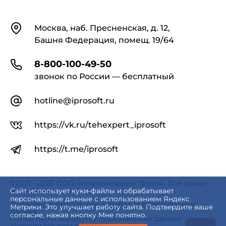
Контакты
Москва, наб. Пресненская, д. 12,
Башня Федерация, помещ. 19/64
8-800-100-49-50
звонок по России — бесплатный
hotline@iprosoft.ru
https://vk.ru/tehexpert_iprosoft
https://t.me/iprosoft
©2021 - 2026 ООО «Информпроект Групп». Все права
защищены.
Сайт использует куки-файлы и обрабатывает
персональные данные с использованием Яндекс
Политика в отношении обработки персональных
Метрики. Это улучшает работу сайта. Подтвердите ваше
данных
согласие, нажав кнопку Мне понятно.
Согласие на обработку персональных данных
Условия доступа к сайту