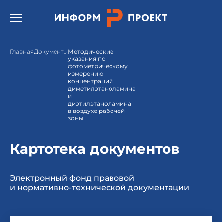
Открыть бургер меню.
Главная
Документы
Методические
указания по
фотометрическому
измерению
концентраций
диметилэтаноламина
и
диэтилэтаноламина
в воздухе рабочей
зоны
Картотека документов
Электронный фонд правовой
и нормативно-технической документации