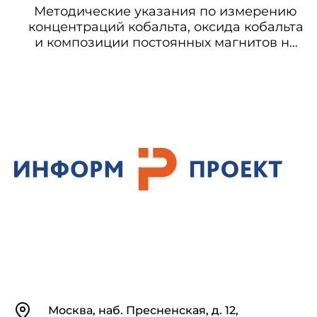
Методические указания по измерению
концентраций кобальта, оксида кобальта
и композиции постоянных магнитов на
основе кобальта и самария в воздухе
рабочей зоны методом атомно-
абсорбционной спектрофотометрии
Контакты
Москва, наб. Пресненская, д. 12,