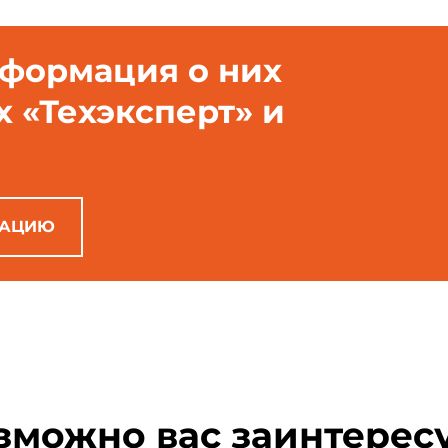
нформация о них
х «Техэксперт» и
РАЦИЮ
зможно вас заинтерес