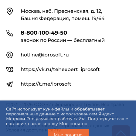
Контакты
Москва, наб. Пресненская, д. 12,
Башня Федерация, помещ. 19/64
8-800-100-49-50
звонок по России — бесплатный
hotline@iprosoft.ru
https://vk.ru/tehexpert_iprosoft
https://t.me/iprosoft
©2021 - 2026 ООО «Информпроект Групп». Все права
защищены.
Сайт использует куки-файлы и обрабатывает
персональные данные с использованием Яндекс
Политика в отношении обработки персональных
Метрики. Это улучшает работу сайта. Подтвердите ваше
данных
согласие, нажав кнопку Мне понятно.
Согласие на обработку персональных данных
Условия доступа к сайту
Мне понятно