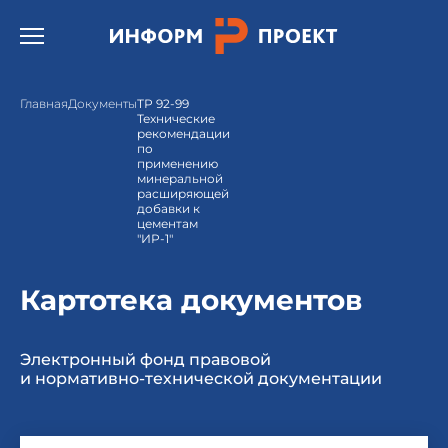
Открыть бургер меню.
Главная
Документы
ТР 92-99
Технические
рекомендации
по
применению
минеральной
расширяющей
добавки к
цементам
"ИР-1"
Картотека документов
Электронный фонд правовой
и нормативно-технической документации