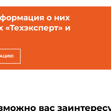
нформация о них
х «Техэксперт» и
РАЦИЮ
зможно вас заинтерес