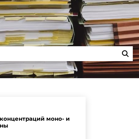
концентраций моно- и
оны