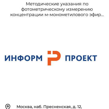
Методические указания по
фотометрическому измерению
концентрации м-монометилового эфира
резорцина в воздухе рабочей зоны
Контакты
Москва, наб. Пресненская, д. 12,