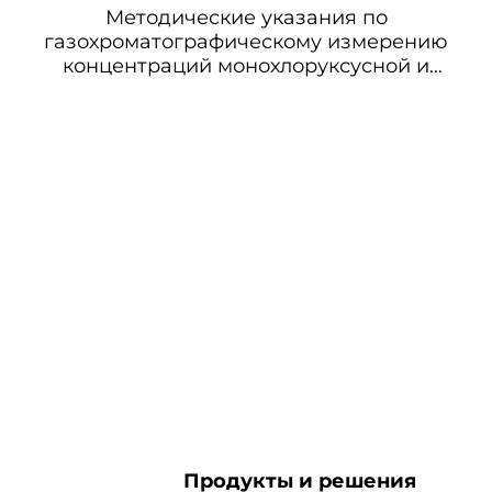
Методические указания по
газохроматографическому измерению
концентраций монохлоруксусной и
уксусной кислот в воздухе рабочей зоны
Продукты и решения