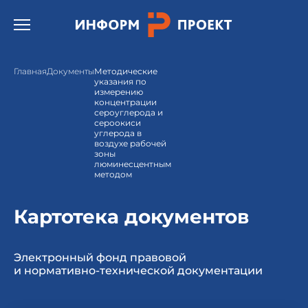
Открыть бургер меню.
Главная
Документы
Методические
указания по
измерению
концентрации
сероуглерода и
сероокиси
углерода в
воздухе рабочей
зоны
люминесцентным
методом
Картотека документов
Электронный фонд правовой
и нормативно-технической документации