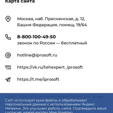
Карта сайта
Контакты
Москва, наб. Пресненская, д. 12,
Башня Федерация, помещ. 19/64
8-800-100-49-50
звонок по России — бесплатный
hotline@iprosoft.ru
https://vk.ru/tehexpert_iprosoft
https://t.me/iprosoft
©2021 - 2026 ООО «Информпроект Групп». Все права
защищены.
Сайт использует куки-файлы и обрабатывает
персональные данные с использованием Яндекс
Политика в отношении обработки персональных
Метрики. Это улучшает работу сайта. Подтвердите ваше
данных
согласие, нажав кнопку Мне понятно.