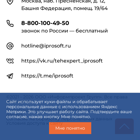
Москва, наб. Пресненская, д. 12,
Башня Федерация, помещ. 19/64
8-800-100-49-50
звонок по России — бесплатный
hotline@iprosoft.ru
https://vk.ru/tehexpert_iprosoft
https://t.me/iprosoft
©2021 - 2026 ООО «Информпроект Групп». Все права
защищены.
Сайт использует куки-файлы и обрабатывает
персональные данные с использованием Яндекс
Политика в отношении обработки персональных
Метрики. Это улучшает работу сайта. Подтвердите ваше
данных
согласие, нажав кнопку Мне понятно.
Согласие на обработку персональных данных
Условия доступа к сайту
Мне понятно