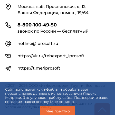
Контакты
Москва, наб. Пресненская, д. 12,
Башня Федерация, помещ. 19/64
8-800-100-49-50
звонок по России — бесплатный
hotline@iprosoft.ru
https://vk.ru/tehexpert_iprosoft
https://t.me/iprosoft
©2021 - 2026 ООО «Информпроект Групп». Все права
защищены.
Сайт использует куки-файлы и обрабатывает
персональные данные с использованием Яндекс
Политика в отношении обработки персональных
Метрики. Это улучшает работу сайта. Подтвердите ваше
данных
согласие, нажав кнопку Мне понятно.
Согласие на обработку персональных данных
Условия доступа к сайту
Мне понятно