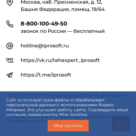
Контакты
Москва, наб. Пресненская, д. 12,
Башня Федерация, помещ. 19/64
8-800-100-49-50
звонок по России — бесплатный
hotline@iprosoft.ru
https://vk.ru/tehexpert_iprosoft
https://t.me/iprosoft
©2021 - 2026 ООО «Информпроект Групп». Все права
защищены.
Сайт использует куки-файлы и обрабатывает
персональные данные с использованием Яндекс
Политика в отношении обработки персональных
Метрики. Это улучшает работу сайта. Подтвердите ваше
данных
согласие, нажав кнопку Мне понятно.
Согласие на обработку персональных данных
Условия доступа к сайту
Мне понятно