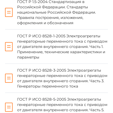
ГОСТ Р 1.5-2004 Стандартизация в
Российской Федерации. Стандарты
2 ВНЕСЕН Техническим комитетом по
стандартизации ТК 047 "Передвижная
национальные Российской Федерации.
энергетика"
Правила построения, изложения,
оформления и обозначения
3 УТВЕРЖДЕН И ВВЕДЕН В ДЕЙСТВИЕ
ГОСТ Р ИСО 8528-1-2005 Электроагрегаты
Приказом Федерального агентства по
генераторные переменного тока с приводом
техническому регулированию и метрологии от
от двигателя внутреннего сгорания. Часть 1.
28 декабря 2005 г. N 367-ст
Применение, технические характеристики и
параметры
4 Настоящий стандарт идентичен
международному стандарту ИСО 8528-4:1993
ГОСТ Р ИСО 8528-3-2005 Электроагрегаты
"Электрогенераторные установки переменного
генераторные переменного тока с приводом
тока с поршневыми двигателями внутреннего
от двигателя внутреннего сгорания. Часть 3.
сгорания. Часть 4. Аппаратура управления и
Генераторы переменного тока
коммутационная аппаратура" (ISO 8528-4:1993
"Reciprocating internal combustion engine driven
alternating current generating sets - Part 4:
ГОСТ Р ИСО 8528-5-2005 Электроагрегаты
Controlgear and switchgear".
генераторные переменного тока с приводом
от двигателя внутреннего сгорания. Часть 5.