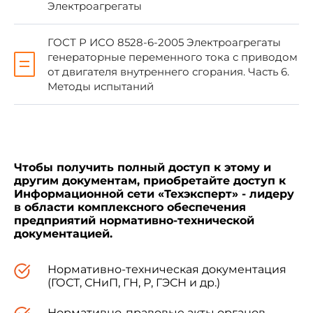
Электроагрегаты
Наименование настоящего стандарта
изменено относительно наименования
ГОСТ Р ИСО 8528-6-2005 Электроагрегаты
указанного международного стандарта для
генераторные переменного тока с приводом
приведения в соответствие с
ГОСТ Р 1.5
от двигателя внутреннего сгорания. Часть 6.
(подраздел 3.5).
Методы испытаний
При применении настоящего стандарта
рекомендуется использовать вместо ссылочных
международных стандартов соответствующие
им национальные стандарты, сведения о
Чтобы получить полный доступ к этому и
которых приведены в дополнительном
другим документам, приобретайте доступ к
приложении А
Информационной сети «Техэксперт» - лидеру
в области комплексного обеспечения
предприятий нормативно-технической
5 ВВЕДЕН ВПЕРВЫЕ
документацией.
Нормативно-техническая документация
(ГОСТ, СНиП, ГН, Р, ГЭСН и др.)
Нормативно-правовые акты органов