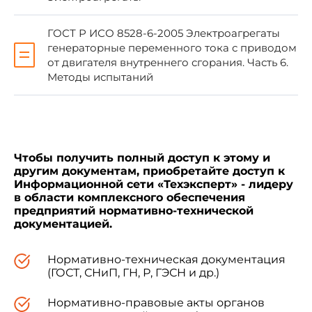
Наименование настоящего стандарта
изменено относительно наименования
указанного международного стандарта для
ГОСТ Р ИСО 8528-6-2005 Электроагрегаты
приведения в соответствие с
ГОСТ Р 1.5
генераторные переменного тока с приводом
(подраздел 3.5).
от двигателя внутреннего сгорания. Часть 6.
Методы испытаний
При применении настоящего стандарта
рекомендуется использовать вместо ссылочных
международных стандартов соответствующие
им национальные стандарты, сведения о
Чтобы получить полный доступ к этому и
которых приведены в дополнительном
другим документам, приобретайте доступ к
приложении Б
Информационной сети «Техэксперт» - лидеру
в области комплексного обеспечения
предприятий нормативно-технической
5 ВВЕДЕН ВПЕРВЫЕ
документацией.
Нормативно-техническая документация
(ГОСТ, СНиП, ГН, Р, ГЭСН и др.)
Нормативно-правовые акты органов
Информация об изменениях к настоящему