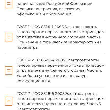
стандартизации ТК 047 "Передвижная
национальные Российской Федерации.
энергетика"
Правила построения, изложения,
оформления и обозначения
3 УТВЕРЖДЕН И ВВЕДЕН В ДЕЙСТВИЕ
ГОСТ Р ИСО 8528-1-2005 Электроагрегаты
Приказом Федерального агентства по
генераторные переменного тока с приводом
техническому регулированию и метрологии от
от двигателя внутреннего сгорания. Часть 1.
28 декабря 2005 г. N 367-ст
Применение, технические характеристики и
параметры
4 Настоящий стандарт идентичен
международному стандарту ИСО 8528-3:1993
ГОСТ Р ИСО 8528-4-2005 Электроагрегаты
"Электрогенераторные установки переменного
генераторные переменного тока с приводом
тока с поршневыми двигателями внутреннего
от двигателя внутреннего сгорания. Часть 4.
сгорания. Часть 3. Генераторы переменного
Устройства управления и аппаратура
тока для генераторных установок" (ISO 8528-
коммутационная
3:1993 Reciprocating internal combustion engine
driven alternating current generating sets - Part 3:
Alternating current generators for generating
ГОСТ Р ИСО 8528-5-2005 Электроагрегаты
sets").
генераторные переменного тока с приводом
от двигателя внутреннего сгорания. Часть 5.
Электроагрегаты