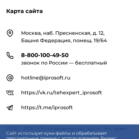
Карта сайта
Контакты
Москва, наб. Пресненская, д. 12,
Башня Федерация, помещ. 19/64
8-800-100-49-50
звонок по России — бесплатный
hotline@iprosoft.ru
https://vk.ru/tehexpert_iprosoft
https://t.me/iprosoft
©2021 - 2026 ООО «Информпроект Групп». Все права
защищены.
Сайт использует куки-файлы и обрабатывает
персональные данные с использованием Яндекс