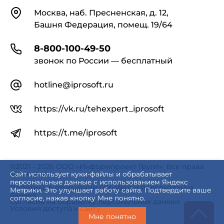
Контакты
Москва, наб. Пресненская, д. 12,
Башня Федерация, помещ. 19/64
8-800-100-49-50
звонок по России — бесплатный
hotline@iprosoft.ru
https://vk.ru/tehexpert_iprosoft
https://t.me/iprosoft
©2021 - 2026 ООО «Информпроект Групп». Все права
защищены.
Сайт использует куки-файлы и обрабатывает
персональные данные с использованием Яндекс
Политика в отношении обработки персональных
Метрики. Это улучшает работу сайта. Подтвердите ваше
данных
согласие, нажав кнопку Мне понятно.
Согласие на обработку персональных данных
Условия доступа к сайту
Мне понятно