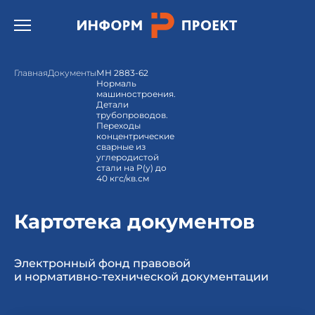
Открыть бургер меню.
Главная
Документы
МН 2883-62
Нормаль
машиностроения.
Детали
трубопроводов.
Переходы
концентрические
сварные из
углеродистой
стали на Р(у) до
40 кгс/кв.см
Картотека документов
Электронный фонд правовой
и нормативно-технической документации