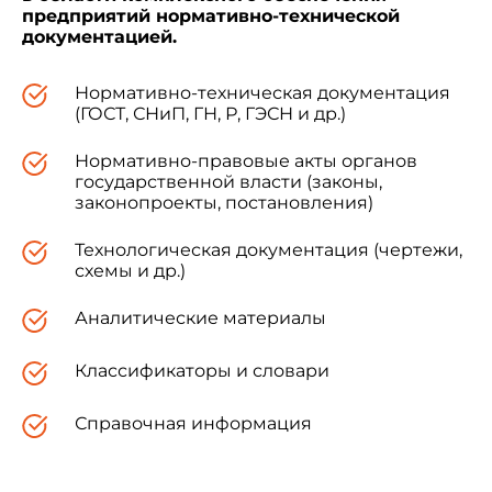
предприятий нормативно-технической
документацией.
4 Настоящий стандарт идентичен
европейскому стандарту ЕН 1434-4:1997
"Теплосчетчики. Часть 4. Испытания с целью
Нормативно-техническая документация
утверждения типа" (EN 1434-4:1997 "
(ГОСТ, СНиП, ГН, Р, ГЭСН и др.)
. Teil 4:
die
Bauartzulassung").
Нормативно-правовые акты органов
государственной власти (законы,
законопроекты, постановления)
Европейский стандарт разработан
Техническим комитетом СЕН/ТК 176
Технологическая документация (чертежи,
"Теплосчетчики".
схемы и др.)
Аналитические материалы
Перевод с немецкого языка (de).
Классификаторы и словари
Официальные экземпляры европейского
Справочная информация
стандарта, на основе которого подготовлен
настоящий стандарт, и стандартов, на которые
даны ссылки, имеются во ФГУП