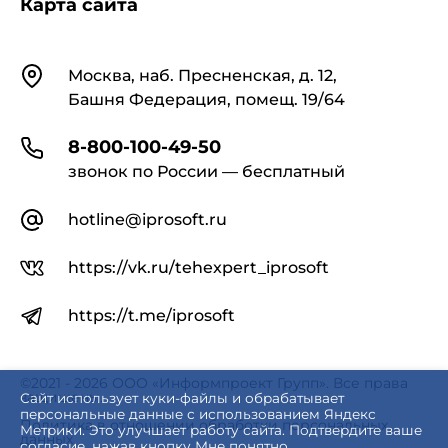
Карта сайта
Часть 5. Первичная поверка.
Контакты
Москва, наб. Пресненская, д. 12,
Башня Федерация, помещ. 19/64
Часть 6. Установка, ввод в эксплуатацию,
контроль, техническое обслуживание.
8-800-100-49-50
звонок по России — бесплатный
hotline@iprosoft.ru
https://vk.ru/tehexpert_iprosoft
https://t.me/iprosoft
©2021 - 2026 ООО «Информпроект Групп». Все права
защищены.
Сайт использует куки-файлы и обрабатывает
персональные данные с использованием Яндекс
Политика в отношении обработки персональных
Метрики. Это улучшает работу сайта. Подтвердите ваше
данных
согласие, нажав кнопку Мне понятно.