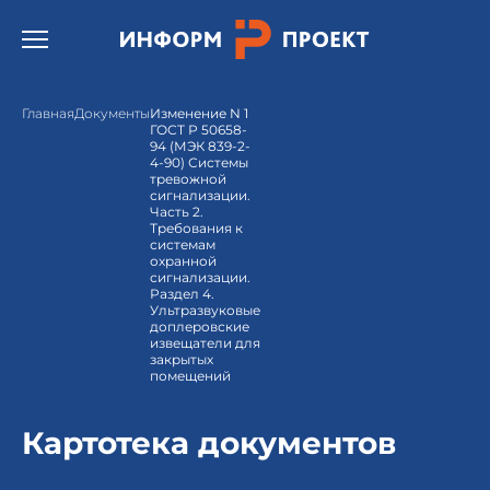
Открыть бургер меню.
Главная
Документы
Изменение N 1
ГОСТ Р 50658-
94 (МЭК 839-2-
4-90) Системы
тревожной
сигнализации.
Часть 2.
Требования к
системам
охранной
сигнализации.
Раздел 4.
Ультразвуковые
доплеровские
извещатели для
закрытых
помещений
Картотека документов