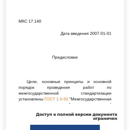
МКС 17.140
Дата введения 2007-01-01
Предисловие
Цели, основные принципы и основной
порядок проведения работ по
межгосударственной стандартизации
установлены
ГОСТ 1.0-92
"Межгосударственная
система стандартизации. Основные положения"
и
ГОСТ 1.2-97
"Межгосударственная система
Доступ к полной версии документа
стандартизации. Стандарты
ограничен
межгосударственные, правила и рекомендации
по межгосударственной стандартизации.