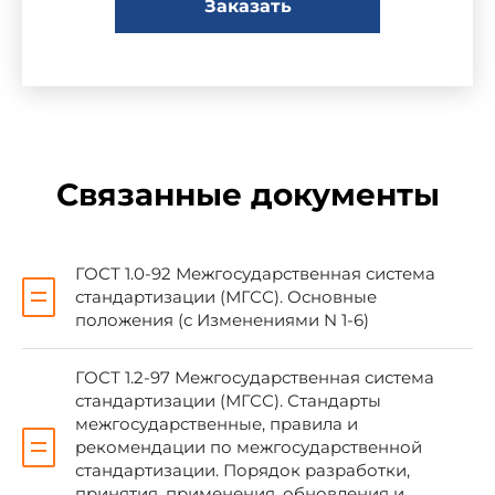
Заказать
Порядок разработки, принятия, применения,
обновления и отмены"
Сведения о стандарте
1 ПОДГОТОВЛЕН Открытым акционерным
Связанные документы
обществом "Научно-исследовательский центр
контроля и диагностики технических систем" на
основе собственного аутентичного перевода
стандарта, указанного в пункте 4
ГОСТ 1.0-92 Межгосударственная система
стандартизации (МГСС). Основные
положения (с Изменениями N 1-6)
2 ВНЕСЕН Федеральным агентством по
техническому регулированию и метрологии
ГОСТ 1.2-97 Межгосударственная система
стандартизации (МГСС). Стандарты
3 ПРИНЯТ Межгосударственным советом
межгосударственные, правила и
по стандартизации, метрологии и
рекомендации по межгосударственной
сертификации (протокол N 28 от 9 декабря
стандартизации. Порядок разработки,
2005 г.)
принятия, применения, обновления и