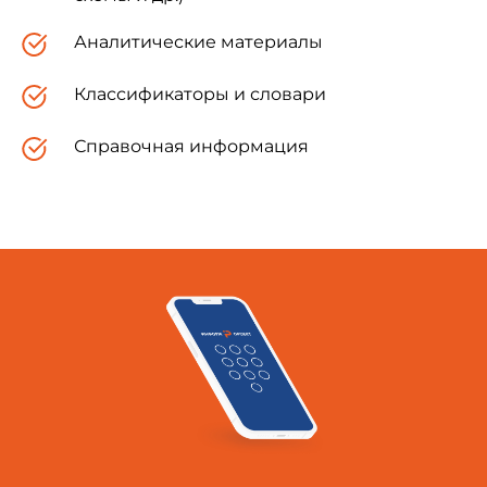
Молдова
MD
Молд
Российская Федерация
RU
Фед
Аналитические материалы
техн
метро
Классификаторы и словари
Таджикистан
TJ
Таджи
Справочная информация
Туркменистан
TM
Главг