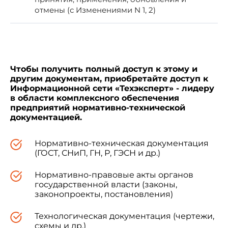
отмены (с Изменениями N 1, 2)
За принятие проголосовали:
Краткое наименование
Код страны
Чтобы получить полный доступ к этому и
страны по МК (ИСО 3166)
по МК (ИСО 3166)
другим документам, приобретайте доступ к
004-97
004-97
Информационной сети «Техэксперт» - лидеру
в области комплексного обеспечения
Азербайджан
AZ
Азста
предприятий нормативно-технической
документацией.
Армения
AM
Мин
экон
Нормативно-техническая документация
Арме
(ГОСТ, СНиП, ГН, Р, ГЭСН и др.)
Беларусь
BY
Госст
Нормативно-правовые акты органов
Казахстан
KZ
Госст
государственной власти (законы,
законопроекты, постановления)
Кыргызстан
KG
Наци
метро
Технологическая документация (чертежи,
схемы и др.)