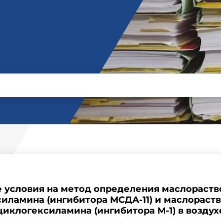
 условия на метод определения маслораст
иламина (ингибитора МСДА-11) и маслораст
циклогексиламина (ингибитора М-1) в воздух