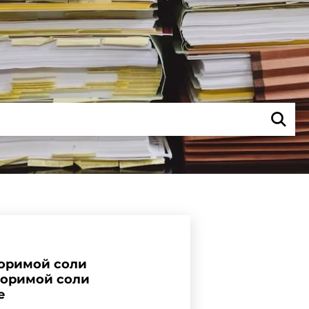
воримой соли
воримой соли
е