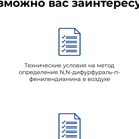
зможно вас заинтерес
Технические условия на метод
определения N,N-дифурфураль-п-
фенилендиамина в воздухе