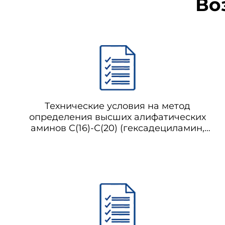
Во
Технические условия на метод
определения высших алифатических
аминов C(16)-С(20) (гексадециламин,
гептадециламин, октодециламин,
нонандециламин, эйкозиламин) в
воздухе