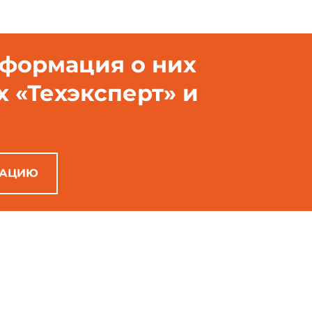
нформация о них
х «Техэксперт» и
РАЦИЮ