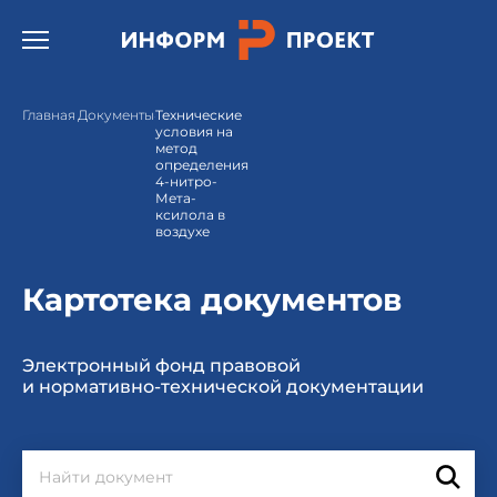
Открыть бургер меню.
Главная
Документы
Технические
условия на
метод
определения
4-нитро-
Мета-
ксилола в
воздухе
Картотека документов
Электронный фонд правовой
и нормативно-технической документации