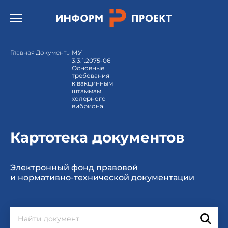
Открыть бургер меню.
Главная
Документы
МУ
3.3.1.2075-06
Основные
требования
к вакцинным
штаммам
холерного
вибриона
Картотека документов
Электронный фонд правовой
и нормативно-технической документации