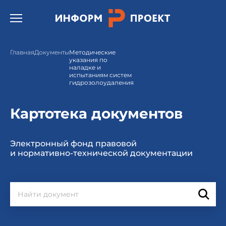
Открыть бургер меню.
Главная
Документы
Методические
указания по
наладке и
испытаниям систем
гидрозолоудаления
Картотека документов
Электронный фонд правовой
и нормативно-технической документации