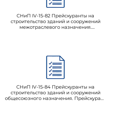
СНиП IV-15-82 Прейскуранты на
строительство зданий и сооружений
межотраслевого назначения.
работ;
Прейскурант на строительство зданий и
сооружений водоснабжения и
канализации. Выпуск 1
иваемые в объектных сметах и
и производстве строительно-
СНиП IV-15-84 Прейскуранты на
строительство зданий и сооружений
общесоюзного назначения. Прейскурант
на строительство зданий и сооружений
автодорожного транспорта. Выпуск 3