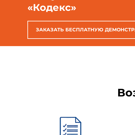
1.5. Ценами Прейскурант
«Кодекс»
устройств СЦБ и связи с учето
полный комплекс строител
ЗАКАЗАТЬ БЕСПЛАТНУЮ ДЕМОНСТ
транспортные расходы (с
оборудования от приобъектного
затраты, связанные с движ
1.6. Ценами Прейскуранта
Во
подготовка и освоение те
застройки, вертикальная планир
демонтаж оборудования;