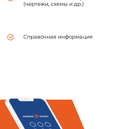
(чертежи, схемы и др.)
Справочная информация
рукции и работы и расценок на
 железобетона франко-объект
рименяются при строительстве в