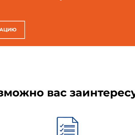
а предусмотрены следующие работы и затраты, необходимые дл
м местных условий:
ьно-монтажных работ, предусмотренный типовыми проектами и т
РАЦИЮ
 учетом погрузочно-разгрузочных работ) по доставке материа
 склада до места работ;
ением поездов.
 не учтено следующее:
зможно вас заинтерес
рритории строительства (снос и перенос существующих зданий и
овка и др.);