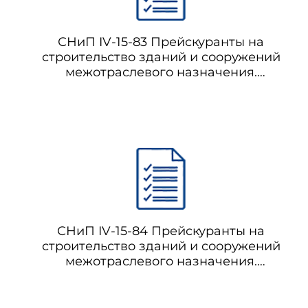
пусконаладочные работы;
СНиП IV-15-83 Прейскуранты на
строительство зданий и сооружений
межотраслевого назначения.
затраты на приобретение 
Прейскурант на строительство
временных зданий и сооружений.
Выпуск 1
накладные расходы, план
сметных расчетах (затраты 
монтажных работ в зимнее вре
СНиП IV-15-84 Прейскуранты на
строительство зданий и сооружений
межотраслевого назначения.
Прейскурант на строительство зданий и
сооружений водоснабжения и
канализации. Выпуск 2