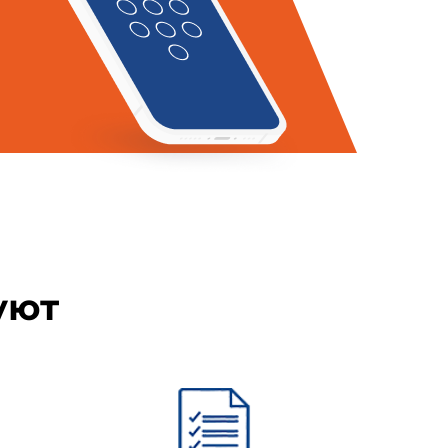
я строительства сооружений и
иповыми решениями;
лов, деталей, конструкций и
уют
 сооружений, осушение участка