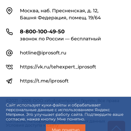
Контакты
Москва, наб. Пресненская, д. 12,
Башня Федерация, помещ. 19/64
8-800-100-49-50
звонок по России — бесплатный
hotline@iprosoft.ru
https://vk.ru/tehexpert_iprosoft
https://t.me/iprosoft
©2021 - 2026 ООО «Информпроект Групп». Все права
защищены.
Сайт использует куки-файлы и обрабатывает
персональные данные с использованием Яндекс
Политика в отношении обработки персональных
Метрики. Это улучшает работу сайта. Подтвердите ваше
данных
согласие, нажав кнопку Мне понятно.
Согласие на обработку персональных данных
Условия доступа к сайту
Мне понятно