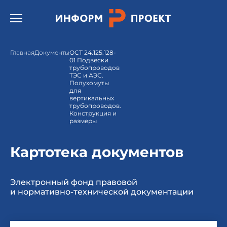
Открыть бургер меню.
Главная
Документы
ОСТ 24.125.128-
01 Подвески
трубопроводов
ТЭС и АЭС.
Полухомуты
для
вертикальных
трубопроводов.
Конструкция и
размеры
Картотека документов
Электронный фонд правовой
и нормативно-технической документации