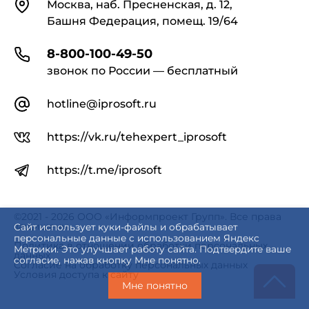
Контакты
Москва, наб. Пресненская, д. 12,
Башня Федерация, помещ. 19/64
8-800-100-49-50
звонок по России — бесплатный
hotline@iprosoft.ru
https://vk.ru/tehexpert_iprosoft
https://t.me/iprosoft
©2021 - 2026 ООО «Информпроект Групп». Все права
защищены.
Сайт использует куки-файлы и обрабатывает
персональные данные с использованием Яндекс
Политика в отношении обработки персональных
Метрики. Это улучшает работу сайта. Подтвердите ваше
данных
согласие, нажав кнопку Мне понятно.
Согласие на обработку персональных данных
Условия доступа к сайту
Мне понятно