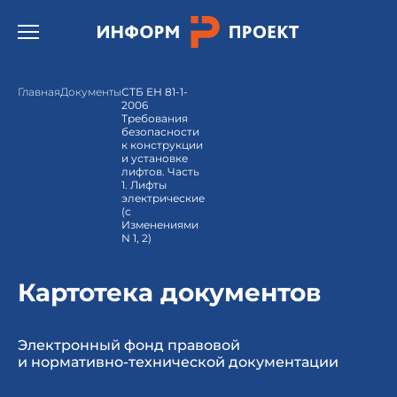
Открыть бургер меню.
Главная
Документы
СТБ ЕН 81-1-
2006
Требования
безопасности
к конструкции
и установке
лифтов. Часть
1. Лифты
электрические
(с
Изменениями
N 1, 2)
Картотека документов
Электронный фонд правовой
и нормативно-технической документации