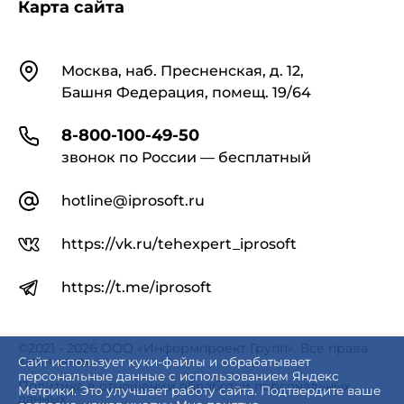
Карта сайта
Контакты
Москва, наб. Пресненская, д. 12,
Башня Федерация, помещ. 19/64
8-800-100-49-50
звонок по России — бесплатный
hotline@iprosoft.ru
https://vk.ru/tehexpert_iprosoft
https://t.me/iprosoft
©2021 - 2026 ООО «Информпроект Групп». Все права
защищены.
Сайт использует куки-файлы и обрабатывает
персональные данные с использованием Яндекс
Политика в отношении обработки персональных
Метрики. Это улучшает работу сайта. Подтвердите ваше
данных