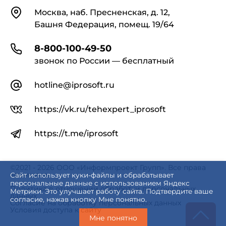
Контакты
Москва, наб. Пресненская, д. 12,
Башня Федерация, помещ. 19/64
8-800-100-49-50
звонок по России — бесплатный
hotline@iprosoft.ru
https://vk.ru/tehexpert_iprosoft
https://t.me/iprosoft
©2021 - 2026 ООО «Информпроект Групп». Все права
защищены.
Сайт использует куки-файлы и обрабатывает
персональные данные с использованием Яндекс
Политика в отношении обработки персональных
Метрики. Это улучшает работу сайта. Подтвердите ваше
данных
согласие, нажав кнопку Мне понятно.
Согласие на обработку персональных данных
Условия доступа к сайту
Мне понятно