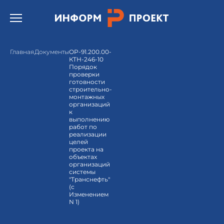
Открыть бургер меню.
Главная
Документы
ОР-91.200.00-
КТН-246-10
Порядок
проверки
готовности
строительно-
монтажных
организаций
к
выполнению
работ по
реализации
целей
проекта на
объектах
организаций
системы
"Транснефть"
(с
Изменением
N 1)